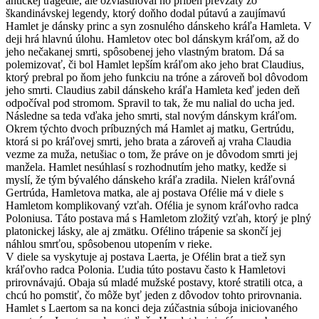
antickej tragédie, ale ozvláštňoval ho príbeh prevzatý zo
škandinávskej legendy, ktorý doňho dodal pútavú a zaujímavú
Hamlet je dánsky princ a syn zosnulého dánskeho kráľa Hamleta. V
deji hrá hlavnú úlohu. Hamletov otec bol dánskym kráľom, až do
jeho nečakanej smrti, spôsobenej jeho vlastným bratom. Dá sa
polemizovať, či bol Hamlet lepším kráľom ako jeho brat Claudius,
ktorý prebral po ňom jeho funkciu na tróne a zároveň bol dôvodom
jeho smrti. Claudius zabil dánskeho kráľa Hamleta keď jeden deň
odpočíval pod stromom. Spravil to tak, že mu nalial do ucha jed.
Následne sa teda vďaka jeho smrti, stal novým dánskym kráľom.
Okrem týchto dvoch príbuzných má Hamlet aj matku, Gertrúdu,
ktorá si po kráľovej smrti, jeho brata a zároveň aj vraha Claudia
vezme za muža, netušiac o tom, že práve on je dôvodom smrti jej
manžela. Hamlet nesúhlasí s rozhodnutím jeho matky, kedže si
myslí, že tým bývalého dánskeho kráľa zradila. Nielen kráľovná
Gertrúda, Hamletova matka, ale aj postava Ofélie má v diele s
Hamletom komplikovaný vzťah. Ofélia je synom kráľovho radca
Poloniusa. Táto postava má s Hamletom zložitý vzťah, ktorý je plný
platonickej lásky, ale aj zmätku. Ofélino trápenie sa skončí jej
náhlou smrťou, spôsobenou utopením v rieke.
V diele sa vyskytuje aj postava Laerta, je Ofélin brat a tiež syn
kráľovho radca Polonia. Ľudia túto postavu často k Hamletovi
prirovnávajú. Obaja sú mladé mužské postavy, ktoré stratili otca, a
chcú ho pomstiť, čo môže byť jeden z dôvodov tohto prirovnania.
Hamlet s Laertom sa na konci deja zúčastnia súboja iniciovaného