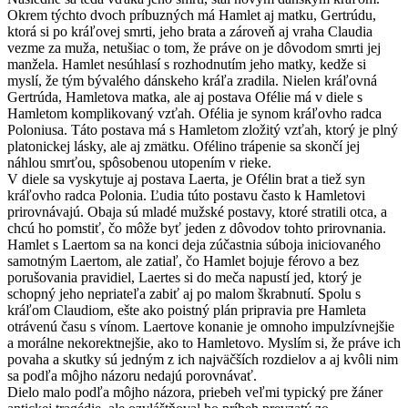
Okrem týchto dvoch príbuzných má Hamlet aj matku, Gertrúdu,
ktorá si po kráľovej smrti, jeho brata a zároveň aj vraha Claudia
vezme za muža, netušiac o tom, že práve on je dôvodom smrti jej
manžela. Hamlet nesúhlasí s rozhodnutím jeho matky, kedže si
myslí, že tým bývalého dánskeho kráľa zradila. Nielen kráľovná
Gertrúda, Hamletova matka, ale aj postava Ofélie má v diele s
Hamletom komplikovaný vzťah. Ofélia je synom kráľovho radca
Poloniusa. Táto postava má s Hamletom zložitý vzťah, ktorý je plný
platonickej lásky, ale aj zmätku. Ofélino trápenie sa skončí jej
náhlou smrťou, spôsobenou utopením v rieke.
V diele sa vyskytuje aj postava Laerta, je Ofélin brat a tiež syn
kráľovho radca Polonia. Ľudia túto postavu často k Hamletovi
prirovnávajú. Obaja sú mladé mužské postavy, ktoré stratili otca, a
chcú ho pomstiť, čo môže byť jeden z dôvodov tohto prirovnania.
Hamlet s Laertom sa na konci deja zúčastnia súboja iniciovaného
samotným Laertom, ale zatiaľ, čo Hamlet bojuje férovo a bez
porušovania pravidiel, Laertes si do meča napustí jed, ktorý je
schopný jeho nepriateľa zabiť aj po malom škrabnutí. Spolu s
kráľom Claudiom, ešte ako poistný plán pripravia pre Hamleta
otrávenú času s vínom. Laertove konanie je omnoho impulzívnejšie
a morálne nekorektnejšie, ako to Hamletovo. Myslím si, že práve ich
povaha a skutky sú jedným z ich najväčších rozdielov a aj kvôli nim
sa podľa môjho názoru nedajú porovnávať.
Dielo malo podľa môjho názora, priebeh veľmi typický pre žáner