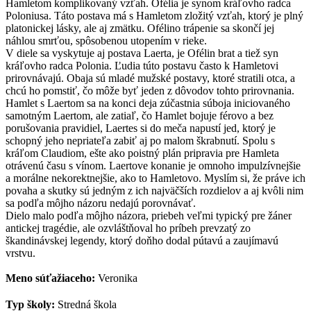
Hamletom komplikovaný vzťah. Ofélia je synom kráľovho radca
Poloniusa. Táto postava má s Hamletom zložitý vzťah, ktorý je plný
platonickej lásky, ale aj zmätku. Ofélino trápenie sa skončí jej
náhlou smrťou, spôsobenou utopením v rieke.
V diele sa vyskytuje aj postava Laerta, je Ofélin brat a tiež syn
kráľovho radca Polonia. Ľudia túto postavu často k Hamletovi
prirovnávajú. Obaja sú mladé mužské postavy, ktoré stratili otca, a
chcú ho pomstiť, čo môže byť jeden z dôvodov tohto prirovnania.
Hamlet s Laertom sa na konci deja zúčastnia súboja iniciovaného
samotným Laertom, ale zatiaľ, čo Hamlet bojuje férovo a bez
porušovania pravidiel, Laertes si do meča napustí jed, ktorý je
schopný jeho nepriateľa zabiť aj po malom škrabnutí. Spolu s
kráľom Claudiom, ešte ako poistný plán pripravia pre Hamleta
otrávenú času s vínom. Laertove konanie je omnoho impulzívnejšie
a morálne nekorektnejšie, ako to Hamletovo. Myslím si, že práve ich
povaha a skutky sú jedným z ich najväčších rozdielov a aj kvôli nim
sa podľa môjho názoru nedajú porovnávať.
Dielo malo podľa môjho názora, priebeh veľmi typický pre žáner
antickej tragédie, ale ozvláštňoval ho príbeh prevzatý zo
škandinávskej legendy, ktorý doňho dodal pútavú a zaujímavú
vrstvu.
Meno súťažiaceho:
Veronika
Typ školy:
Stredná škola