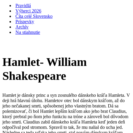
navigácie
Pravidlá
Výherci 2026
Číta celé Slovensko
Príspevky
Archív
Na stiahnutie
Hamlet- William
Shakespeare
Hamlet je dánsky princ a syn zosnulého dánskeho kráľa Hamleta. V
deji hrá hlavnú úlohu. Hamletov otec bol dánskym kráľom, až do
jeho nečakanej smrti, spôsobenej jeho vlastným bratom. Dá sa
polemizovať, či bol Hamlet lepším kráľom ako jeho brat Claudius,
ktorý prebral po ňom jeho funkciu na tróne a zároveň bol dôvodom
jeho smrti. Claudius zabil dánskeho kráľa Hamleta keď jeden deň
odpočíval pod stromom. Spravil to tak, že mu nalial do ucha jed.
Následne sa teda vďaka jeho smrti, stal novým dánskym kráľom.