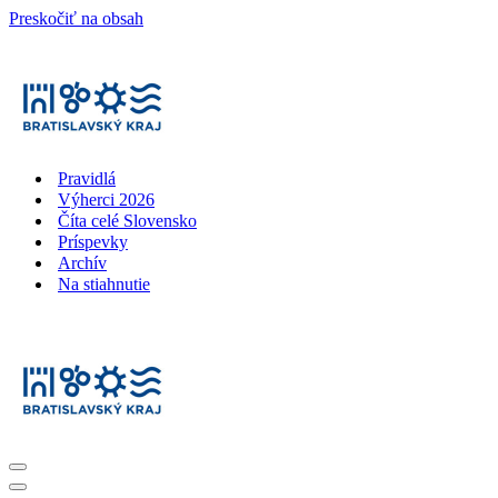
Preskočiť na obsah
Pravidlá
Výherci 2026
Číta celé Slovensko
Príspevky
Archív
Na stiahnutie
Menu
navigácie
Menu