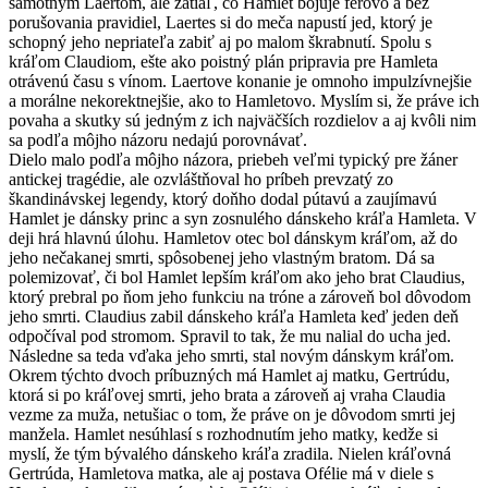
samotným Laertom, ale zatiaľ, čo Hamlet bojuje férovo a bez
porušovania pravidiel, Laertes si do meča napustí jed, ktorý je
schopný jeho nepriateľa zabiť aj po malom škrabnutí. Spolu s
kráľom Claudiom, ešte ako poistný plán pripravia pre Hamleta
otrávenú času s vínom. Laertove konanie je omnoho impulzívnejšie
a morálne nekorektnejšie, ako to Hamletovo. Myslím si, že práve ich
povaha a skutky sú jedným z ich najväčších rozdielov a aj kvôli nim
sa podľa môjho názoru nedajú porovnávať.
Dielo malo podľa môjho názora, priebeh veľmi typický pre žáner
antickej tragédie, ale ozvláštňoval ho príbeh prevzatý zo
škandinávskej legendy, ktorý doňho dodal pútavú a zaujímavú
Hamlet je dánsky princ a syn zosnulého dánskeho kráľa Hamleta. V
deji hrá hlavnú úlohu. Hamletov otec bol dánskym kráľom, až do
jeho nečakanej smrti, spôsobenej jeho vlastným bratom. Dá sa
polemizovať, či bol Hamlet lepším kráľom ako jeho brat Claudius,
ktorý prebral po ňom jeho funkciu na tróne a zároveň bol dôvodom
jeho smrti. Claudius zabil dánskeho kráľa Hamleta keď jeden deň
odpočíval pod stromom. Spravil to tak, že mu nalial do ucha jed.
Následne sa teda vďaka jeho smrti, stal novým dánskym kráľom.
Okrem týchto dvoch príbuzných má Hamlet aj matku, Gertrúdu,
ktorá si po kráľovej smrti, jeho brata a zároveň aj vraha Claudia
vezme za muža, netušiac o tom, že práve on je dôvodom smrti jej
manžela. Hamlet nesúhlasí s rozhodnutím jeho matky, kedže si
myslí, že tým bývalého dánskeho kráľa zradila. Nielen kráľovná
Gertrúda, Hamletova matka, ale aj postava Ofélie má v diele s