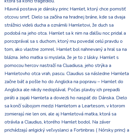
ktorá sa končí tragédiou.
Hlavná postava je dánsky princ Hamlet, ktorý chce pomstiť
otcovu smrť. Dielo sa začína na hradnej bráne, kde sa dvaja
strážnici videli ducha a oznámili Hamletovi, že duch sa
podobá na jeho otca. Hamlet sa k nim na ďalšiu noc pridal a
porozprával sa s duchom, ktorý mu povedal celú pravdu o
tom, ako vlastne zomrel. Hamlet bol nahnevaný a hral sa na
blázna. Jeho matka si myslela, že je to z lásky. Hamlet s
pomocou hercov nastraží na Cluadiusa, jeho strýka a
Hamletovho otca vrah, pascu. Claudius sa následne Hamleta
začne báť a pošle ho do Anglicka na popravu – Hamlet do
Anglicka ale nikdy nedoplával. Počas plavby ich prepadli
piráti a zajali Hamleta a doviezli ho naspäť do Dánska. Dielo
sa končí súbojom medzi Hamletom a Leartesom, v ktorom
zomierajú nie len oni, ale aj Hamletová matka, ktorá sa
otrávila a Claudius, ktorého Hamlet bodol. Na záver
prichádzajú anlgický veľvyslanci a Fortinbras ( Nórsky princ) a