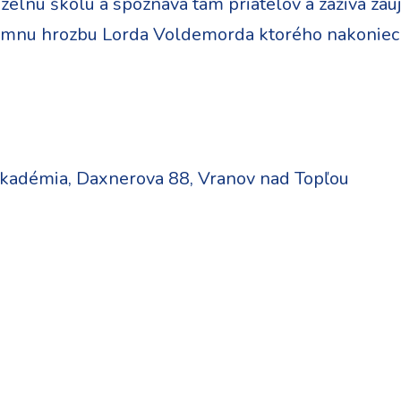
uzelnu školu a spoznáva tam priatelov a zaživa z
temnu hrozbu Lorda Voldemorda ktorého nakoniec a
adémia, Daxnerova 88, Vranov nad Topľou