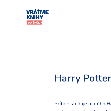
Preskočiť
na
obsah
Harry Potter
Príbeh sleduje malého Har