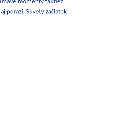
aujimavé momenty taktiež
j porazí. Skvelý začiatok