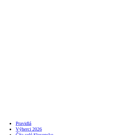
Pravidlá
Výherci 2026
Číta celé Slovensko