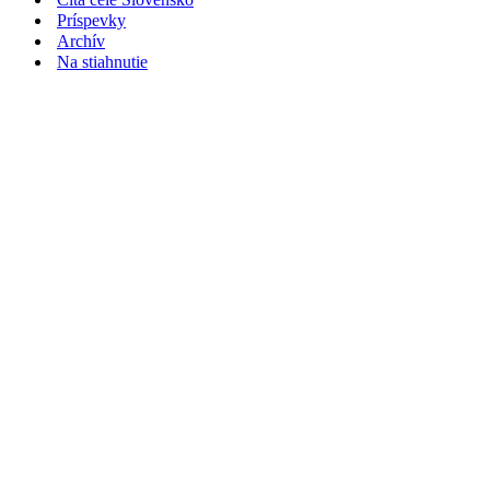
Príspevky
Archív
Na stiahnutie