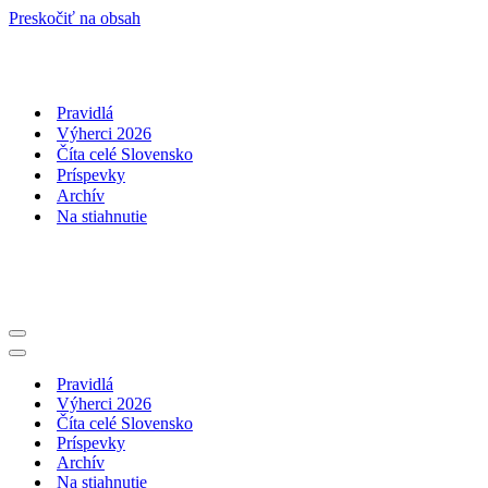
Preskočiť na obsah
Pravidlá
Výherci 2026
Číta celé Slovensko
Príspevky
Archív
Na stiahnutie
Menu
navigácie
Menu
navigácie
Pravidlá
Výherci 2026
Číta celé Slovensko
Príspevky
Archív
Na stiahnutie