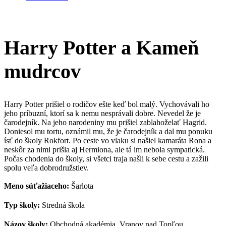
Harry Potter a Kameň
mudrcov
Harry Potter prišiel o rodičov ešte keď bol malý. Vychovávali ho
jeho príbuzní, ktorí sa k nemu nesprávali dobre. Nevedel že je
čarodejník. Na jeho narodeniny mu prišiel zablahoželať Hagrid.
Doniesol mu tortu, oznámil mu, že je čarodejník a dal mu ponuku
ísť do školy Rokfort. Po ceste vo vlaku si našiel kamaráta Rona a
neskôr za nimi prišla aj Hermiona, ale tá im nebola sympatická.
Počas chodenia do školy, si všetci traja našli k sebe cestu a zažili
spolu veľa dobrodružstiev.
Meno súťažiaceho:
Šarlota
Typ školy:
Stredná škola
Názov školy:
Obchodná akadémia, Vranov nad Topľou