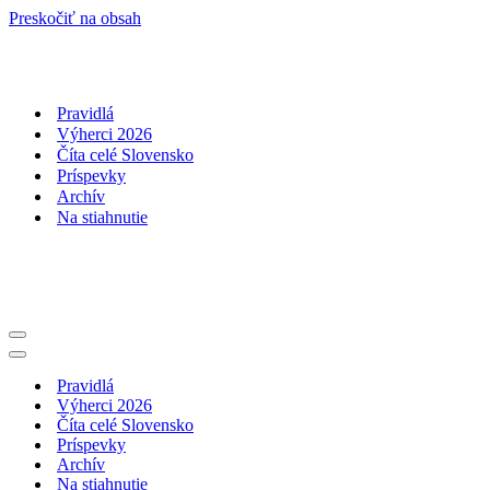
Preskočiť na obsah
Pravidlá
Výherci 2026
Číta celé Slovensko
Príspevky
Archív
Na stiahnutie
Menu
navigácie
Menu
navigácie
Pravidlá
Výherci 2026
Číta celé Slovensko
Príspevky
Archív
Na stiahnutie