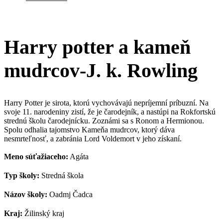
Harry potter a kameň
mudrcov-J. k. Rowling
Harry Potter je sirota, ktorú vychovávajú nepríjemní príbuzní. Na
svoje 11. narodeniny zistí, že je čarodejník, a nastúpi na Rokfortskú
strednú školu čarodejnícku. Zoznámi sa s Ronom a Hermionou.
Spolu odhalia tajomstvo Kameňa mudrcov, ktorý dáva
nesmrteľnosť, a zabránia Lord Voldemort v jeho získaní.
Meno súťažiaceho:
Agáta
Typ školy:
Stredná škola
Názov školy:
Oadmj Čadca
Kraj:
Žilinský kraj