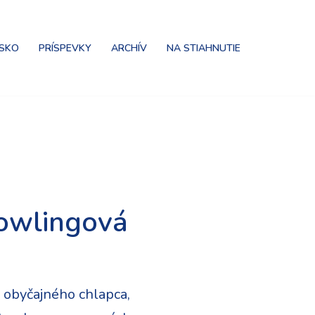
NSKO
PRÍSPEVKY
ARCHÍV
NA STIAHNUTIE
Rowlingová
, obyčajného chlapca,