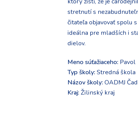
ktorý zistí, že je čarodej
stretnutí s nezabudnuteľn
čitateľa objavovať spolu 
ideálna pre mladších i st
dielov.
Meno súťažiaceho:
Pavol
Typ školy:
Stredná škola
Názov školy:
OADMJ Čad
Kraj:
Žilinský kraj