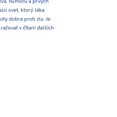
žstva, humoru a prvých
ci svet, ktorý láka
ty dobra proti zlu. Je
račovať v čítaní ďalších