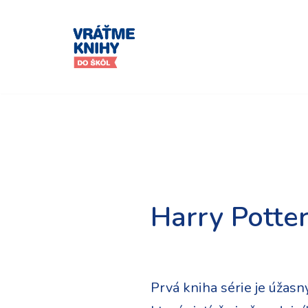
Preskočiť
na
obsah
Harry Potte
Prvá kniha série je úžas