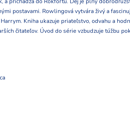
ník, a prichádza do Rokfortu. Dej je plný dobrodru
ými postavami. Rowlingová vytvára živý a fascinujú
s Harrym. Kniha ukazuje priateľstvo, odvahu a hodno
arších čitateľov. Úvod do série vzbudzuje túžbu pok
ca