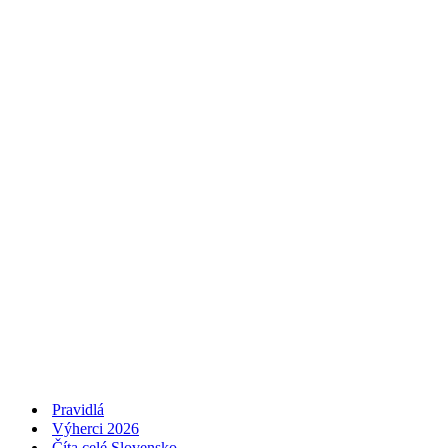
Pravidlá
Výherci 2026
Číta celé Slovensko