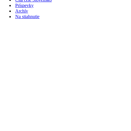
Príspevky
Archív
Na stiahnutie