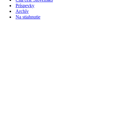
Príspevky
Archív
Na stiahnutie