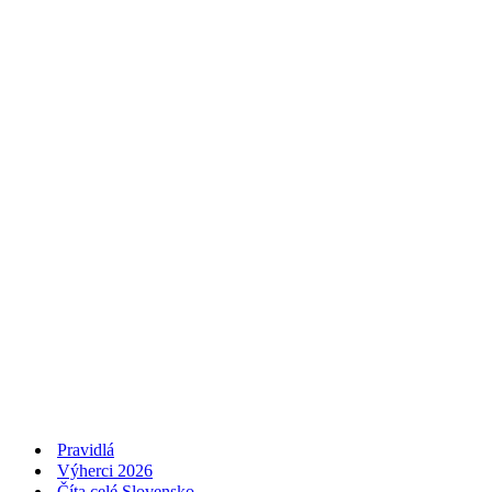
Pravidlá
Výherci 2026
Číta celé Slovensko