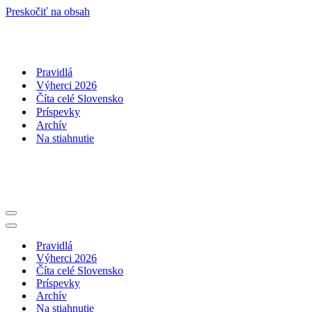
Preskočiť na obsah
Pravidlá
Výherci 2026
Číta celé Slovensko
Príspevky
Archív
Na stiahnutie
Menu
navigácie
Menu
navigácie
Pravidlá
Výherci 2026
Číta celé Slovensko
Príspevky
Archív
Na stiahnutie