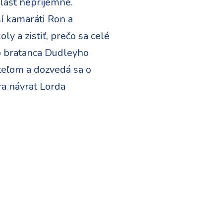
vlášť nepríjemné.
ší kamaráti Ron a
ly a zistiť, prečo sa celé
ho bratanca Dudleyho
eľom a dozvedá sa o
ra návrat Lorda