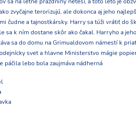
ov sa na letné prázdniny neteší, a toto leto je obz
ko zvyčajne terorizujú, ale dokonca aj jeho najlep
 čudne a tajnostkársky. Harry sa túži vrátiť do ško
Ale sa k ním dostane skôr ako čakal. Harryho a je
áva sa do domu na Grimualdovom námestí k priat
odejnícky svet a hlavne Ministerstvo mágie popie
e páčila lebo bola zaujmáva nádherná
l
a
avka