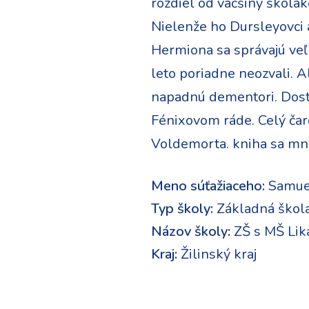
rozdiel od väčšiny školák
Nielenže ho Dursleyovci a
Hermiona sa správajú veľmi
leto poriadne neozvali. 
napadnú dementori. Dost
Fénixovom ráde. Celý čar
Voldemorta. kniha sa mn
Meno súťažiaceho:
Samue
Typ školy:
Základná škol
Názov školy:
ZŠ s MŠ Lik
Kraj:
Žilinský kraj