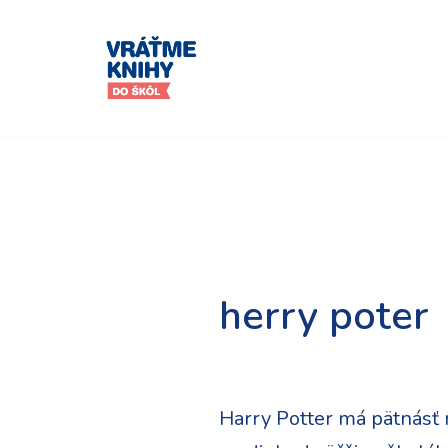
Preskočiť
na
obsah
herry poter
Harry Potter má pätnásť r