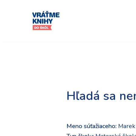
Preskočiť
na
obsah
Hľadá sa ne
Meno súťažiaceho:
Marek