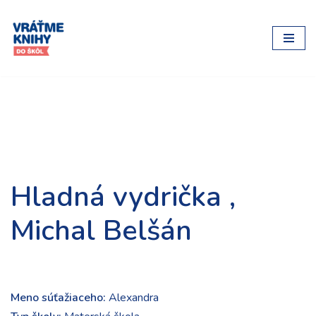
Preskočiť
na
obsah
Hladná vydrička ,
Michal Belšán
Meno súťažiaceho:
Alexandra