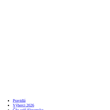
Pravidlá
Výherci 2026
Číta celé Slovensko