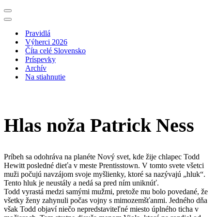
Menu
navigácie
Menu
navigácie
Pravidlá
Výherci 2026
Číta celé Slovensko
Príspevky
Archív
Na stiahnutie
Hlas noža Patrick Ness
Príbeh sa odohráva na planéte Nový svet, kde žije chlapec Todd
Hewitt posledné dieťa v meste Prentisstown. V tomto svete všetci
muži počujú navzájom svoje myšlienky, ktoré sa nazývajú „hluk“.
Tento hluk je neustály a nedá sa pred ním uniknúť.
Todd vyrastá medzi samými mužmi, pretože mu bolo povedané, že
všetky ženy zahynuli počas vojny s mimozemšťanmi. Jedného dňa
však Todd objaví niečo nepredstaviteľné miesto úplného ticha v