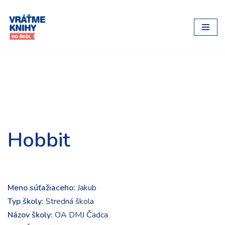
Preskočiť
na
obsah
Hobbit
Meno súťažiaceho:
Jakub
Typ školy:
Stredná škola
Názov školy:
OA DMJ Čadca