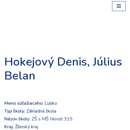
Preskočiť
na
obsah
Hokejový Denis, Július
Belan
Meno súťažiaceho:
Ľubko
Typ školy:
Základná škola
Názov školy:
ZŠ s MŠ Novoť 315
Kraj:
Žilinský kraj