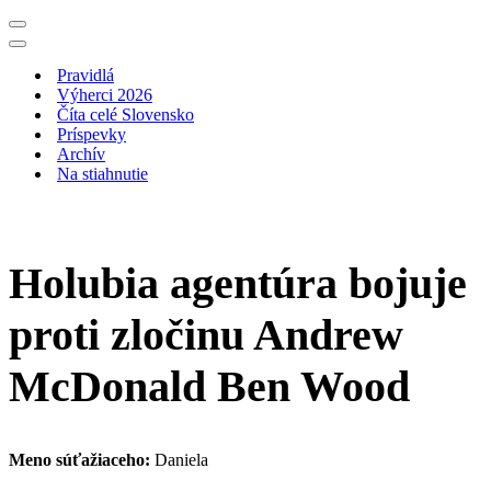
Menu
navigácie
Menu
navigácie
Pravidlá
Výherci 2026
Číta celé Slovensko
Príspevky
Archív
Na stiahnutie
Holubia agentúra bojuje
proti zločinu Andrew
McDonald Ben Wood
Meno súťažiaceho:
Daniela