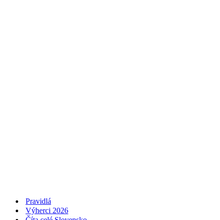
Pravidlá
Výherci 2026
Číta celé Slovensko