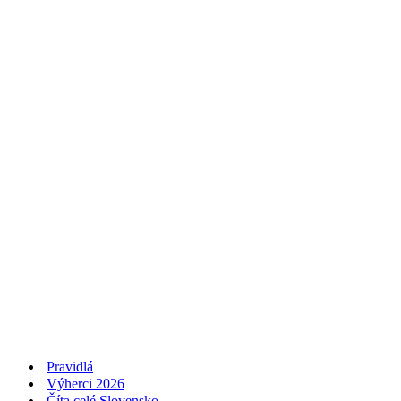
Pravidlá
Výherci 2026
Číta celé Slovensko