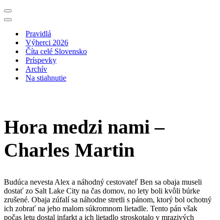
Menu
navigácie
Menu
navigácie
Pravidlá
Výherci 2026
Číta celé Slovensko
Príspevky
Archív
Na stiahnutie
Hora medzi nami –
Charles Martin
Budúca nevesta Alex a náhodný cestovateľ Ben sa obaja museli
dostať zo Salt Lake City na čas domov, no lety boli kvôli búrke
zrušené. Obaja zúfalí sa náhodne stretli s pánom, ktorý bol ochotný
ich zobrať na jeho malom súkromnom lietadle. Tento pán však
počas letu dostal infarkt a ich lietadlo stroskotalo v mrazivých