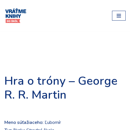
Preskočiť
na
obsah
Hra o tróny – George
R. R. Martin
Meno súťažiaceho:
Ľubomír