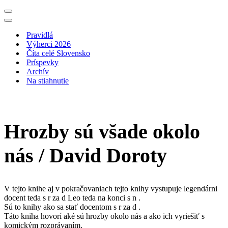
Menu
navigácie
Menu
navigácie
Pravidlá
Výherci 2026
Číta celé Slovensko
Príspevky
Archív
Na stiahnutie
Hrozby sú všade okolo
nás / David Doroty
V tejto knihe aj v pokračovaniach tejto knihy vystupuje legendárni
docent teda s r za d Leo teda na konci s n .
Sú to knihy ako sa stať docentom s r za d .
Táto kniha hovorí aké sú hrozby okolo nás a ako ich vyriešiť s
komickým rozprávaním.