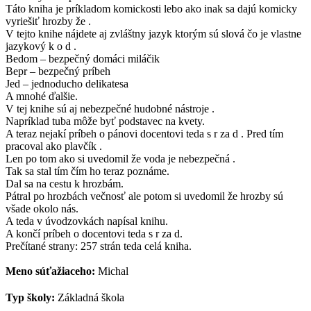
Táto kniha je príkladom komickosti lebo ako inak sa dajú komicky
vyriešiť hrozby že .
V tejto knihe nájdete aj zvláštny jazyk ktorým sú slová čo je vlastne
jazykový k o d .
Bedom – bezpečný domáci miláčik
Bepr – bezpečný príbeh
Jed – jednoducho delikatesa
A mnohé ďalšie.
V tej knihe sú aj nebezpečné hudobné nástroje .
Napríklad tuba môže byť podstavec na kvety.
A teraz nejakí príbeh o pánovi docentovi teda s r za d . Pred tím
pracoval ako plavčík .
Len po tom ako si uvedomil že voda je nebezpečná .
Tak sa stal tím čím ho teraz poznáme.
Dal sa na cestu k hrozbám.
Pátral po hrozbách večnosť ale potom si uvedomil že hrozby sú
všade okolo nás.
A teda v úvodzovkách napísal knihu.
A končí príbeh o docentovi teda s r za d.
Prečítané strany: 257 strán teda celá kniha.
Meno súťažiaceho:
Michal
Typ školy:
Základná škola