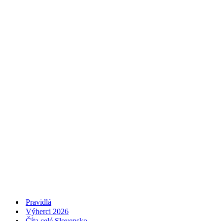
Pravidlá
Výherci 2026
Číta celé Slovensko