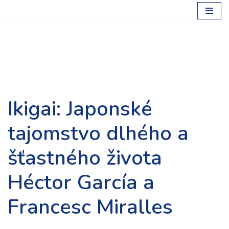
Preskočiť
na
obsah
Ikigai: Japonské
tajomstvo dlhého a
šťastného života
Héctor García a
Francesc Miralles