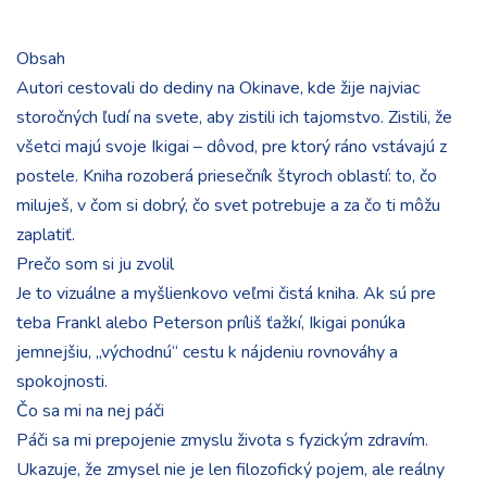
Obsah
Autori cestovali do dediny na Okinave, kde žije najviac
storočných ľudí na svete, aby zistili ich tajomstvo. Zistili, že
všetci majú svoje Ikigai – dôvod, pre ktorý ráno vstávajú z
postele. Kniha rozoberá priesečník štyroch oblastí: to, čo
miluješ, v čom si dobrý, čo svet potrebuje a za čo ti môžu
zaplatiť.
Prečo som si ju zvolil
Je to vizuálne a myšlienkovo veľmi čistá kniha. Ak sú pre
teba Frankl alebo Peterson príliš ťažkí, Ikigai ponúka
jemnejšiu, „východnú“ cestu k nájdeniu rovnováhy a
spokojnosti.
Čo sa mi na nej páči
Páči sa mi prepojenie zmyslu života s fyzickým zdravím.
Ukazuje, že zmysel nie je len filozofický pojem, ale reálny