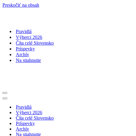
Preskočiť na obsah
Pravidlá
Výherci 2026
Číta celé Slovensko
Príspevky
Archív
Na stiahnutie
Menu
navigácie
Menu
navigácie
Pravidlá
Výherci 2026
Číta celé Slovensko
Príspevky
Archív
Na stiahnutie