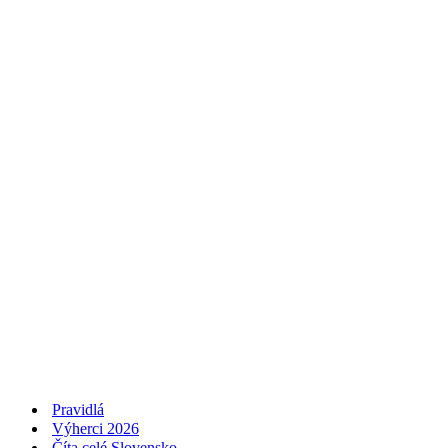
Pravidlá
Výherci 2026
Číta celé Slovensko