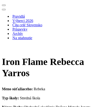
Menu
navigácie
Menu
navigácie
Pravidlá
Výherci 2026
Číta celé Slovensko
Príspevky
Archív
Na stiahnutie
Iron Flame Rebecca
Yarros
Meno súťažiaceho:
Rebeka
Typ školy:
Stredná škola