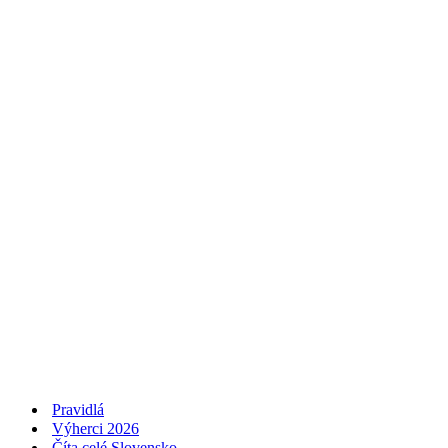
Pravidlá
Výherci 2026
Číta celé Slovensko