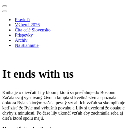
Menu
navigácie
Menu
navigácie
Pravidlá
Výherci 2026
Číta celé Slovensko
Príspevky
Archív
Na stiahnutie
It ends with us
Kniha je o dievčati Lily bloom, ktorá sa presřahuje do Bostonu.
Začala svoj vysnívaný život a kuppía si kvetinárstvo a spoznala
doktora Ryla s ktorým začala pevný vzťah.Ich vzťah sa skomplikuje
keď zist´ že Ryle mal výbušnú povahu a Lily si uvedomí že opakuje
chyby z minulosti. Po čase lily ukončí vzťah aby zachránila seba aj
dieťa ktoré spolu majú.