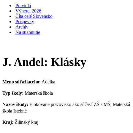
navigácie
Pravidlá
Výherci 2026
Číta celé Slovensko
Príspevky
Archív
Na stiahnutie
J. Andel: Klásky
Meno súťažiaceho:
Adelka
Typ školy:
Materská škola
Názov školy:
Elokované pracovisko ako súčasť ZŠ s MŠ, Materská
škola Istebné
Kraj:
Žilinský kraj