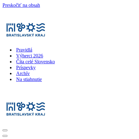
Preskočiť na obsah
Pravidlá
Výherci 2026
Číta celé Slovensko
Príspevky
Archív
Na stiahnutie
Menu
navigácie
Menu