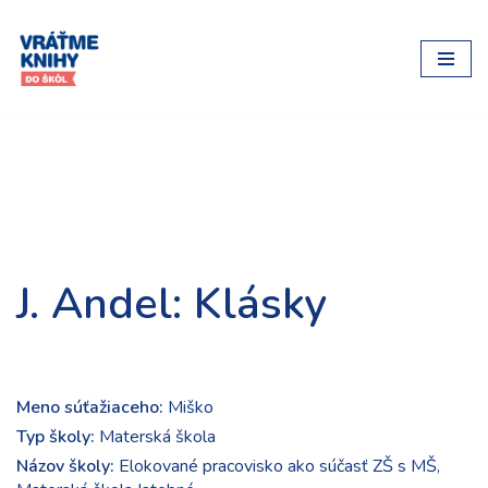
Preskočiť
na
obsah
J. Andel: Klásky
Meno súťažiaceho:
Miško
Typ školy:
Materská škola
Názov školy:
Elokované pracovisko ako súčasť ZŠ s MŠ,