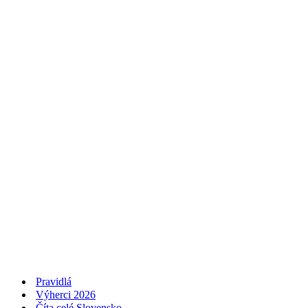
Pravidlá
Výherci 2026
Číta celé Slovensko