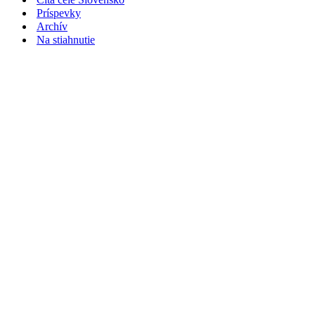
Príspevky
Archív
Na stiahnutie