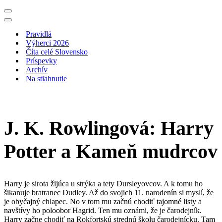
Menu
navigácie
Menu
navigácie
Pravidlá
Výherci 2026
Číta celé Slovensko
Príspevky
Archív
Na stiahnutie
J. K. Rowlingová: Harry
Potter a Kameň mudrcov
Harry je sirota žijúca u strýka a tety Dursleyovcov. A k tomu ho
šikanuje bratranec Dudley. Až do svojich 11. narodenín si myslí, že
je obyčajný chlapec. No v tom mu začnú chodiť tajomné listy a
navštívy ho poloobor Hagrid. Ten mu oznámi, že je čarodejník.
Harry začne chodiť na Rokfortskú strednú školu čarodejnícku. Tam