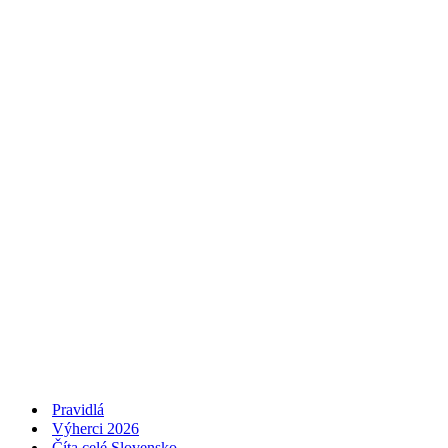
Pravidlá
Výherci 2026
Číta celé Slovensko