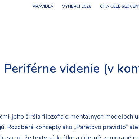
PRAVIDLÁ
VÝHERCI 2026
ČÍTA CELÉ SLOVE
 Periférne videnie (v ko
mi, jeho širšia filozofia o mentálnych modeloch učí
ajú. Rozoberá koncepty ako „Paretovo pravidlo“ aleb
o sa mi, že texty sú krátke a úderné, zamerané na