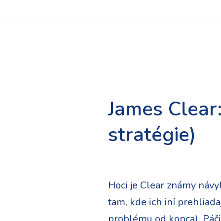
Preskočiť
na
obsah
James Clear:
stratégie)
Hoci je Clear známy návyk
tam, kde ich iní prehliad
problému od konca). Páčil