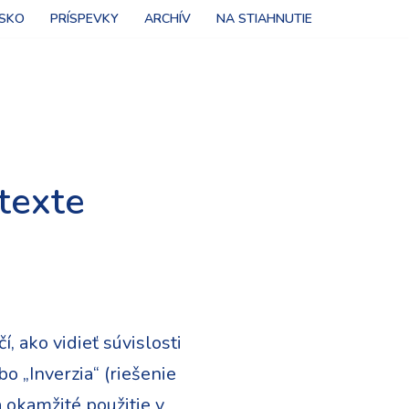
NSKO
PRÍSPEVKY
ARCHÍV
NA STIAHNUTIE
ntexte
, ako vidieť súvislosti
o „Inverzia“ (riešenie
 okamžité použitie v