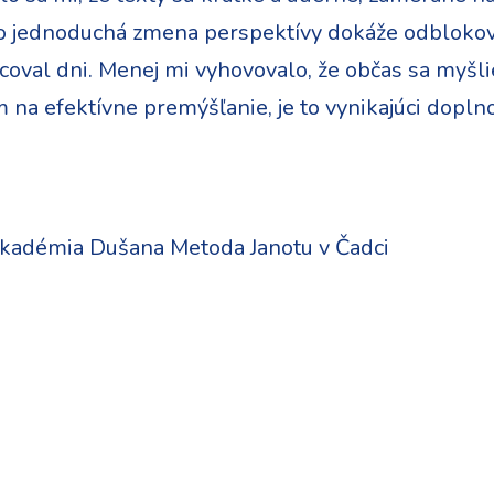
ko jednoduchá zmena perspektívy dokáže odblokova
val dni. Menej mi vyhovovalo, že občas sa myšlie
m na efektívne premýšľanie, je to vynikajúci do
adémia Dušana Metoda Janotu v Čadci