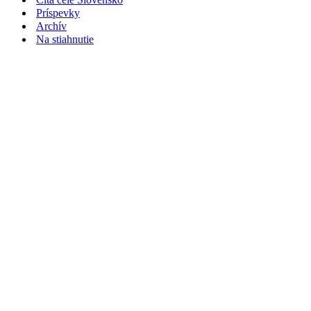
Príspevky
Archív
Na stiahnutie