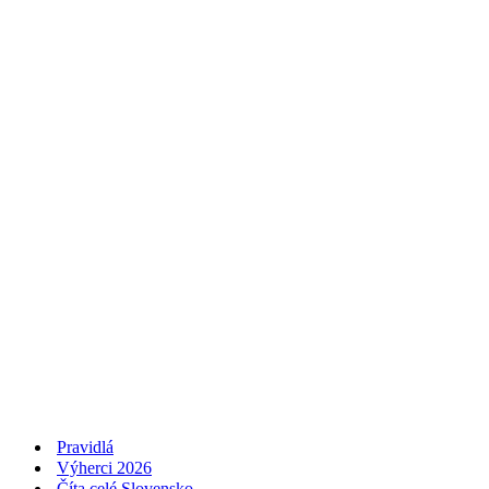
Pravidlá
Výherci 2026
Číta celé Slovensko