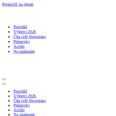
Preskočiť na obsah
Pravidlá
Výherci 2026
Číta celé Slovensko
Príspevky
Archív
Na stiahnutie
Menu
navigácie
Menu
navigácie
Pravidlá
Výherci 2026
Číta celé Slovensko
Príspevky
Archív
Na stiahnutie