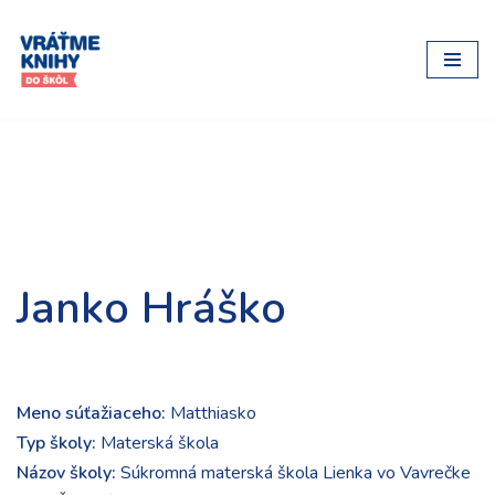
Preskočiť
na
obsah
Janko Hráško
Meno súťažiaceho:
Matthiasko
Typ školy:
Materská škola
Názov školy:
Súkromná materská škola Lienka vo Vavrečke