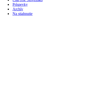
Príspevky
Archív
Na stiahnutie