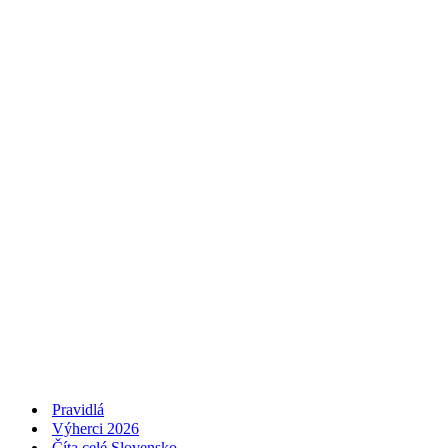
Pravidlá
Výherci 2026
Číta celé Slovensko