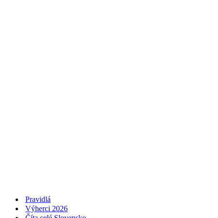
Pravidlá
Výherci 2026
Číta celé Slovensko