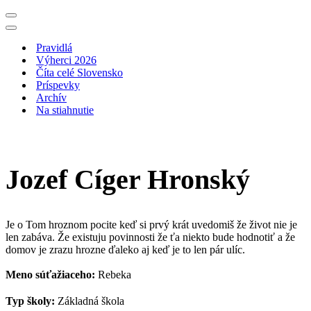
Menu
navigácie
Menu
navigácie
Pravidlá
Výherci 2026
Číta celé Slovensko
Príspevky
Archív
Na stiahnutie
Jozef Cíger Hronský
Je o Tom hroznom pocite keď si prvý krát uvedomiš že život nie je
len zabáva. Že existuju povinnosti že ťa niekto bude hodnotiť a že
domov je zrazu hrozne ďaleko aj keď je to len pár ulíc.
Meno súťažiaceho:
Rebeka
Typ školy:
Základná škola