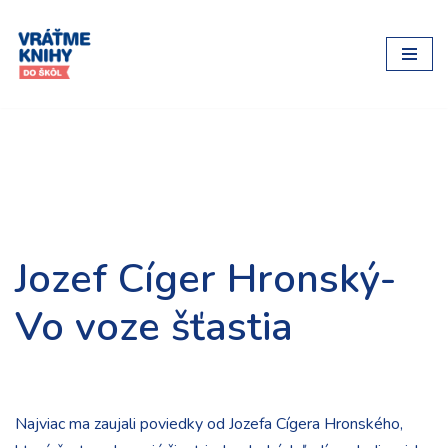
Preskočiť
na
obsah
Jozef Cíger Hronský-
Vo voze šťastia
Najviac ma zaujali poviedky od Jozefa Cígera Hronského,