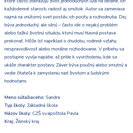
ktoré často zobrazujú život jednoduchých ľudí na dedine, ich
každodenné starosti, radosť aj smútok. Autor sa zameriava
najmä na vnútorný svet postáv, ich pocity a rozhodnutia. Dej
býva jednoduchý, ale silný – často ide o nejaký problém
alebo ťažkú životnú situáciu, ktorú musí hlavná postava
prekonať. Môže ísť napríklad o chudobu, rodinné vzťahy,
nespravodlivosť alebo morálne rozhodovanie. V príbehu sa
postupne vyvíja napätie, až príde k vyvrcholeniu, kde sa
ukáže charakter postavy. Záver býva poučný alebo smutný a
vedie čitateľa k zamysleniu nad životom a ľudskými
hodnotami.
Meno súťažiaceho:
Sandra
Typ školy:
Základná škola
Názov školy:
CZŠ sv.apoštola Pavla
Kraj:
Žilinský kraj