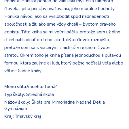
egoista. Ponúka pohľad do zákulisia myslenia takéhoto
človeka, jeho princípy uvažovania, jeho morálne hodnoty.
Ponúka návod, ako sa vyslobodiť spod nadriadenosti
spoločnosti a žiť, ako sme vždy chceli – životom dravého
egoistu. Táto kniha sa mi veľmi páčila, pretože som už dlho
chcel nahliadnuť do toho, ako takýto človek rozmýšla,
pretože som sa s viacerými z nich už v reálnom živote
stretol. Okrem toho je kniha písaná jednoduchou a pútavou
formou, ktorá zaujme aj ľudí, ktorý bežne nečítajú veľa alebo
vôbec žiadne knihy.
Meno súťažiaceho:
Tomáš
Typ školy:
Stredná škola
Názov školy:
Škola pre Mimoriadne Nadané Deti a
Gymnázium
Kraj:
Trnavský kraj