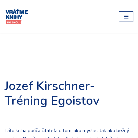
Preskočiť
na
obsah
Jozef Kirschner-
Tréning Egoistov
Táto kniha poúča čitateľa o tom, ako myslieť tak ako bežný