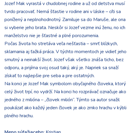
Jozef Mak vyrastá v chudobnej rodine a už od detstva musí
tvrdo pracovať. Nemá šťastie v rodine ani v láske – cíti sa
ponížený a neplnohodnotný. Zamiluje sa do Maruše, ale ona
si vyberie jeho brata. Neskôr si Jozef vezme inú ženu, no ich
manželstvo nie je šťastné a plné porozumenia.
Počas života ho stretáva veľa nešťastia – smrť blízkych,
sklamania aj ťažká práca. V týchto momentoch je vidieť jeho
smutný a neinakší život. Jozef však všetko znáša ticho, bez
odporu, a prijíma svoj osud taký, aký je. Napriek sa snaží
získať to najlepšie pre seba a pre ostatných.
Na konci je Jozef Mak symbolom obyčajného človeka, ktorý
celý život trpí, no vydrží. Na konci ho rozprávač označuje ako
jedného z milióna – „človek milión“. Týmto sa autor snažil
poukázať ako každý jeden človek je ako zrnko hrachu v kýbli
plného hrachu.
Meno súťažiaceho:
Kristian