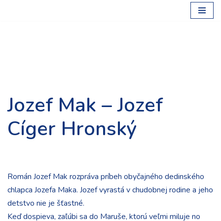
Preskočiť
na
obsah
Jozef Mak – Jozef
Cíger Hronský
Román Jozef Mak rozpráva príbeh obyčajného dedinského
chlapca Jozefa Maka. Jozef vyrastá v chudobnej rodine a jeho
detstvo nie je šťastné.
Keď dospieva, zaľúbi sa do Maruše, ktorú veľmi miluje no