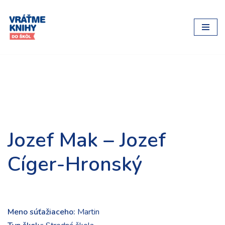
Preskočiť
na
obsah
Jozef Mak – Jozef
Cíger-Hronský
Meno súťažiaceho:
Martin