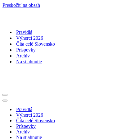
Preskočiť na obsah
Pravidlá
Výherci 2026
Číta celé Slovensko
Príspevky
Archív
Na stiahnutie
Menu
navigácie
Menu
navigácie
Pravidlá
Výherci 2026
Číta celé Slovensko
Príspevky
Archív
Na stiahnutie