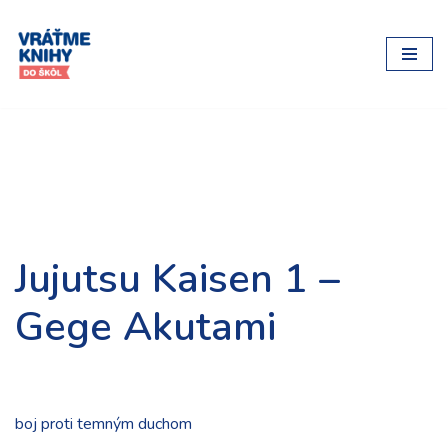
Preskočiť
na
obsah
Jujutsu Kaisen 1 –
Gege Akutami
boj proti temným duchom