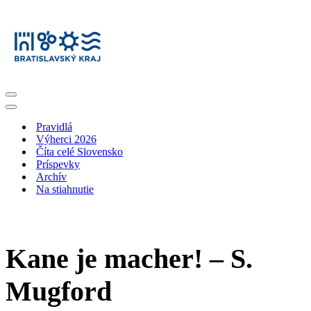
Menu
navigácie
Menu
navigácie
Pravidlá
Výherci 2026
Číta celé Slovensko
Príspevky
Archív
Na stiahnutie
Kane je macher! – S.
Mugford