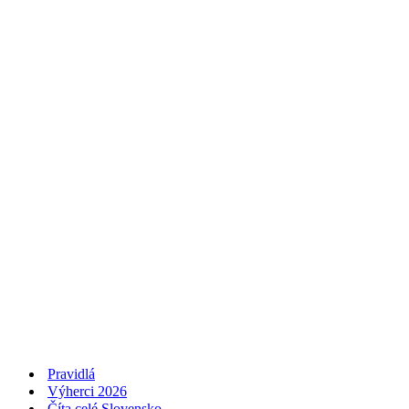
Pravidlá
Výherci 2026
Číta celé Slovensko