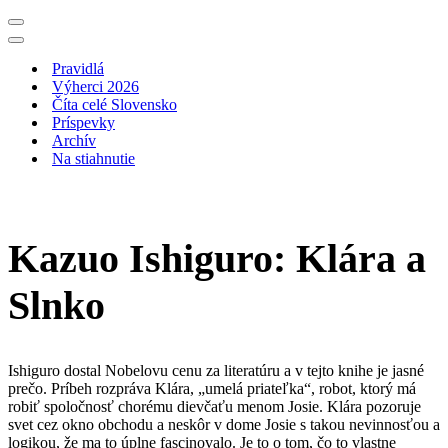
Menu
navigácie
Menu
navigácie
Pravidlá
Výherci 2026
Číta celé Slovensko
Príspevky
Archív
Na stiahnutie
Kazuo Ishiguro: Klára a
Slnko
Ishiguro dostal Nobelovu cenu za literatúru a v tejto knihe je jasné
prečo. Príbeh rozpráva Klára, „umelá priateľka“, robot, ktorý má
robiť spoločnosť chorému dievčaťu menom Josie. Klára pozoruje
svet cez okno obchodu a neskôr v dome Josie s takou nevinnosťou a
logikou, že ma to úplne fascinovalo. Je to o tom, čo to vlastne