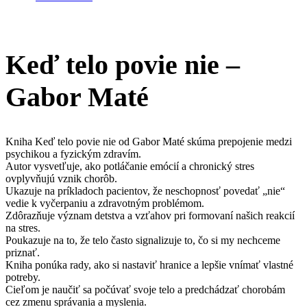
Keď telo povie nie –
Gabor Maté
Kniha Keď telo povie nie od Gabor Maté skúma prepojenie medzi
psychikou a fyzickým zdravím.
Autor vysvetľuje, ako potláčanie emócií a chronický stres
ovplyvňujú vznik chorôb.
Ukazuje na príkladoch pacientov, že neschopnosť povedať „nie“
vedie k vyčerpaniu a zdravotným problémom.
Zdôrazňuje význam detstva a vzťahov pri formovaní našich reakcií
na stres.
Poukazuje na to, že telo často signalizuje to, čo si my nechceme
priznať.
Kniha ponúka rady, ako si nastaviť hranice a lepšie vnímať vlastné
potreby.
Cieľom je naučiť sa počúvať svoje telo a predchádzať chorobám
cez zmenu správania a myslenia.