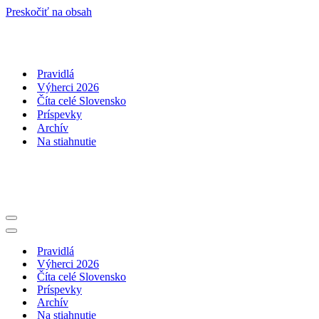
Preskočiť na obsah
Pravidlá
Výherci 2026
Číta celé Slovensko
Príspevky
Archív
Na stiahnutie
Menu
navigácie
Menu
navigácie
Pravidlá
Výherci 2026
Číta celé Slovensko
Príspevky
Archív
Na stiahnutie