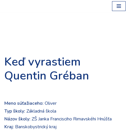
Preskočiť
na
obsah
Keď vyrastiem
Quentin Gréban
Meno súťažiaceho:
Oliver
Typ školy:
Základná škola
Názov školy:
ZŠ Janka Francisciho Rimavskéhi Hnúšťa
Kraj:
Banskobystrický kraj