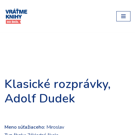
Preskočiť
na
obsah
Klasické rozprávky,
Adolf Dudek
Meno súťažiaceho:
Miroslav