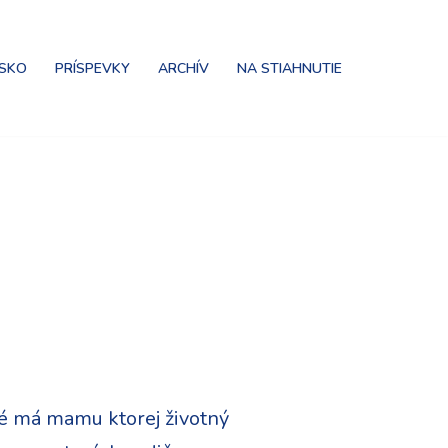
NSKO
PRÍSPEVKY
ARCHÍV
NA STIAHNUTIE
oré má mamu ktorej životný