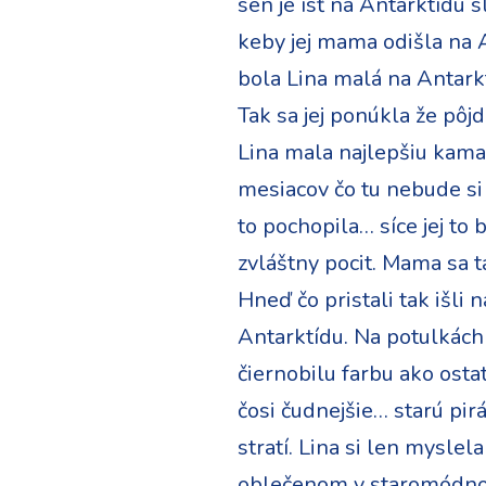
sen je ísť na Antarktídu 
keby jej mama odišla na A
bola Lina malá na Antarkt
Tak sa jej ponúkla že pôj
Lina mala najlepšiu kamará
mesiacov čo tu nebude si
to pochopila… síce jej to 
zvláštny pocit. Mama sa t
Hneď čo pristali tak išli 
Antarktídu. Na potulkách
čiernobilu farbu ako osta
čosi čudnejšie… starú pir
stratí. Lina si len mysle
oblečenom v staromódnom 