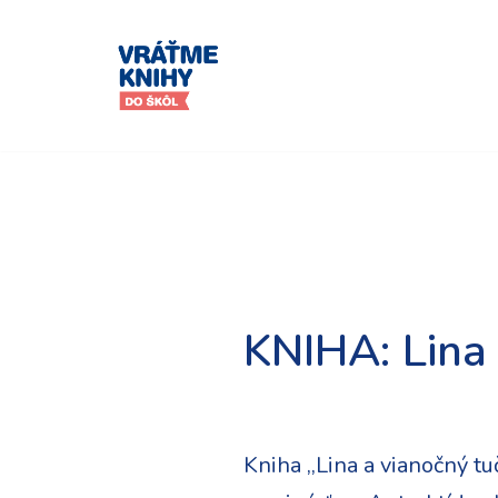
Preskočiť
na
obsah
KNIHA: Lina 
Kniha ,,Lina a vianočný t