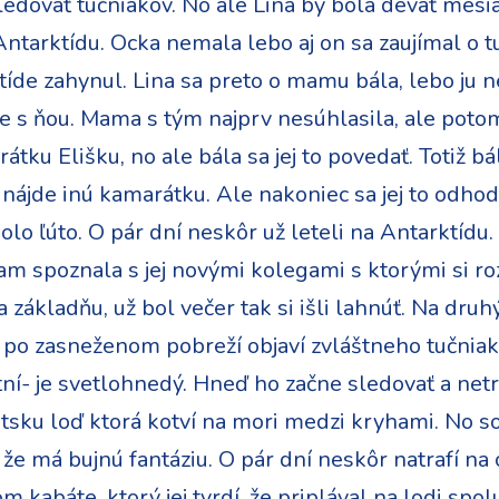
sledovať tučniakov. No ale Lina by bola deväť mesia
ntarktídu. Ocka nemala lebo aj on sa zaujímal o t
íde zahynul. Lina sa preto o mamu bála, lebo ju ne
de s ňou. Mama s tým najprv nesúhlasila, ale potom 
tku Elišku, no ale bála sa jej to povedať. Totiž bá
 nájde inú kamarátku. Ale nakoniec sa jej to odho
bolo ľúto. O pár dní neskôr už leteli na Antarktídu.
am spoznala s jej novými kolegami s ktorými si ro
na základňu, už bol večer tak si išli lahnúť. Na druh
 po zasneženom pobreží objaví zvláštneho tučnia
tní- je svetlohnedý. Hneď ho začne sledovať a net
átsku loď ktorá kotví na mori medzi kryhami. No s
la že má bujnú fantáziu. O pár dní neskôr natrafí 
kabáte, ktorý jej tvrdí, že priplával na lodi spo