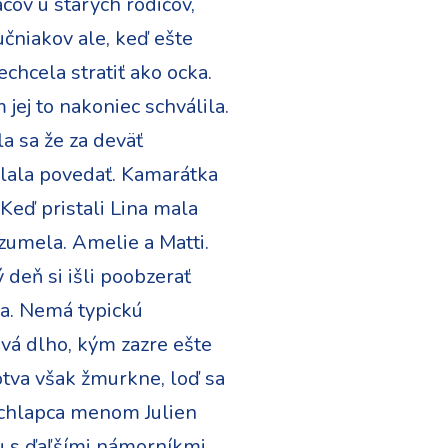
cov u starých rodičov,
učniakov ale, keď ešte
chcela stratiť ako ocka.
jej to nakoniec schválila.
la sa že za deväť
dlala povedať. Kamarátka
 Keď pristali Lina mala
zumela. Amelie a Matti.
ý deň si išli poobzerať
ka. Nemá typickú
rvá dlho, kým zazre ešte
otva však žmurkne, loď sa
na chlapca menom Julien
lu s ďaľšími námorníkmi