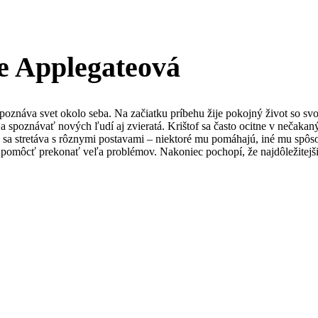
e Applegateová
spoznáva svet okolo seba. Na začiatku príbehu žije pokojný život so sv
 a spoznávať nových ľudí aj zvieratá. Krištof sa často ocitne v nečakan
v sa stretáva s rôznymi postavami – niektoré mu pomáhajú, iné mu spô
žu pomôcť prekonať veľa problémov. Nakoniec pochopí, že najdôležitejš