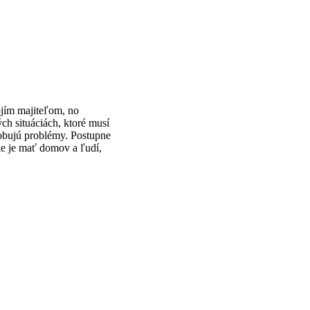
ojím majiteľom, no
ých situáciách, ktoré musí
sobujú problémy. Postupne
ie je mať domov a ľudí,