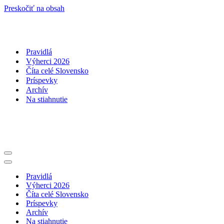
Preskočiť na obsah
Pravidlá
Výherci 2026
Číta celé Slovensko
Príspevky
Archív
Na stiahnutie
Menu
navigácie
Menu
navigácie
Pravidlá
Výherci 2026
Číta celé Slovensko
Príspevky
Archív
Na stiahnutie