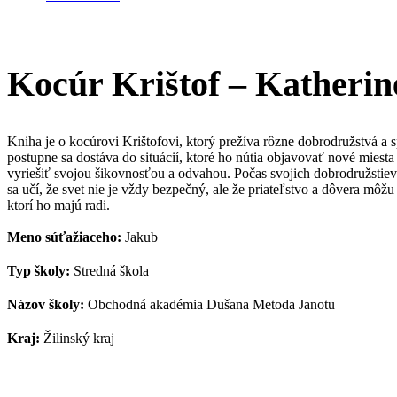
Kocúr Krištof – Katherin
Kniha je o kocúrovi Krištofovi, ktorý prežíva rôzne dobrodružstvá a 
postupne sa dostáva do situácií, ktoré ho nútia objavovať nové miesta
vyriešiť svojou šikovnosťou a odvahou. Počas svojich dobrodružstie
sa učí, že svet nie je vždy bezpečný, ale že priateľstvo a dôvera mô
ktorí ho majú radi.
Meno súťažiaceho:
Jakub
Typ školy:
Stredná škola
Názov školy:
Obchodná akadémia Dušana Metoda Janotu
Kraj:
Žilinský kraj