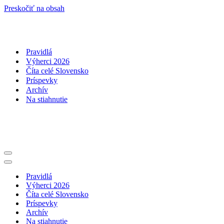
Preskočiť na obsah
Pravidlá
Výherci 2026
Číta celé Slovensko
Príspevky
Archív
Na stiahnutie
Menu
navigácie
Menu
navigácie
Pravidlá
Výherci 2026
Číta celé Slovensko
Príspevky
Archív
Na stiahnutie