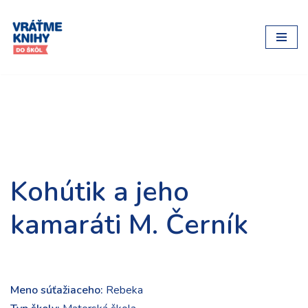
Preskočiť
na
obsah
Kohútik a jeho
kamaráti M. Černík
Meno súťažiaceho:
Rebeka